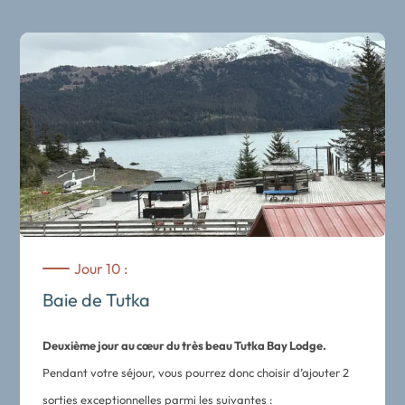
airs.
Vous serez accueillis dans une ambiance familiale par le
personnel qui vous donnera toutes les indications pour votre
séjour. Installation dans l’une des 5 cabines privées du lodge.
Déjeuner – découverte de la cuisine des chefs, qui mettent à
l’honneur les ingrédients locaux issus de la mer et de la
forêt.
En plus des sorties prévues, vous pourrez sur place profiter
des installations suivantes :
Kayak ou paddle dans la baie de Tutka
Jour 10 :
Baignade
Baie de Tutka
Randonnée d’interprétation dans une forêt
Participer à un cours de cuisine
Deuxième jour au cœur du très beau Tutka Bay Lodge.
Pêche depuis le ponton
Pendant votre séjour, vous pourrez donc choisir d’ajouter 2
Balade gustative dans la forêt
sorties exceptionnelles parmi les suivantes :