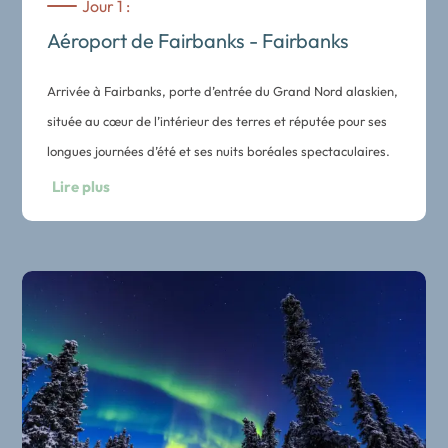
Jour 1 :
Aéroport de Fairbanks - Fairbanks
Arrivée à Fairbanks, porte d’entrée du Grand Nord alaskien,
située au cœur de l’intérieur des terres et réputée pour ses
longues journées d’été et ses nuits boréales spectaculaires.
Navette entre l’aéroport de Fairbanks et votre hôtel.
Lire plus
Nuit dans un hôtel central de Fairbanks.