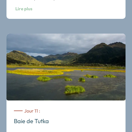
Vous pourrez également profiter des installations de bien-
L’observation des ours. Vous serez transférés à
Lire plus
être tel que les bains à remous en cèdre, ou bien participer à
Homer, d’où vous vous envolerez pour une journée
un cours quotidien de yoga et/ou d’étirements.
d’aventure, en avionnette et à pied dont l’objectif est
Le séjour est en pension complète, les menus sont préparés
l’observation de l’ours brun d’Alaska. Vous irez au plus
avec attention. Les sorties sont organisées en petits
près de ces animaux, dans le Parc national et la
groupes, afin de préserver le caractère intimiste de chaque
réserve de Katmai. Plus de 2000 ours bruns (grizzli,
journée.
ours kodiak) y vivent, se nourrissant principalement
de saumons et de fruits de mer. Ce parc compte en
Nuit au Tutka Bay Lodge.
outre plus de 14 volcans en activités, et vous en
survolerez quelques-uns. Le panorama de couleurs
lors du survol vous surprendra.
Pêche au flétan en mer. Homer est la capitale
Jour 11 :
mondiale du flétan, et est très réputée pour se sorties
Baie de Tutka
en mer. Débutants ou experts. Vous partirez avec un
pêcheur dans la Baie de Kachemak et profiterez des