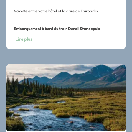
Navette entre votre hôtel et la gare de Fairbanks.
Embarquement à bord du train Denali Star depuis
Fairbanks pour rejoindre le Denali National Park.
Lire plus
Navette entre la gare de Denali et votre hôtel.
Nuit aux abords du Denali Park.