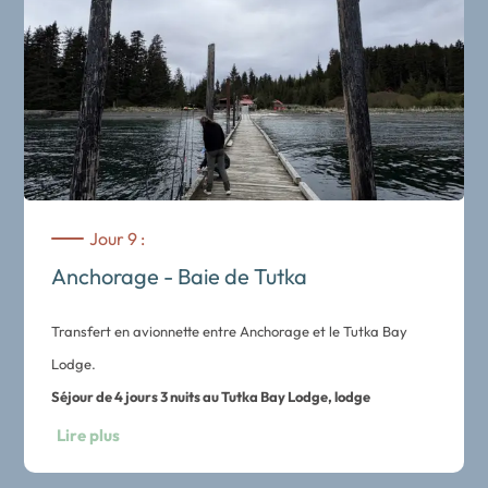
Jour 9 :
Anchorage - Baie de Tutka
Transfert en avionnette entre Anchorage et le Tutka Bay
Lodge.
Séjour de 4 jours 3 nuits au Tutka Bay Lodge, lodge
d’exception niché au cœur de la Baie de Tutka dans la
Lire plus
péninsule du Kenai, accessible uniquement par la mer ou les